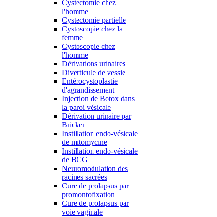
Cystectomie chez
l'homme
Cystectomie partielle
Cystoscopie chez la
femme
Cystoscopie chez
l'homme
Dérivations urinaires
Diverticule de vessie
Entérocystoplastie
d'agrandissement
Injection de Botox dans
la paroi vésicale
Dérivation urinaire par
Bricker
Instillation endo-vésicale
de mitomycine
Instillation endo-vésicale
de BCG
Neuromodulation des
racines sacrées
Cure de prolapsus par
promontofixation
Cure de prolapsus par
voie vaginale