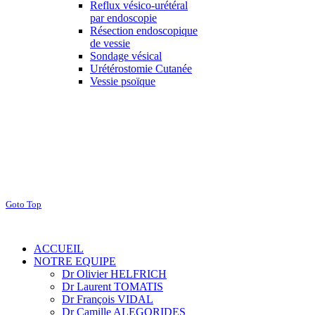
Reflux vésico-urétéral
par endoscopie
Résection endoscopique
de vessie
Sondage vésical
Urétérostomie Cutanée
Vessie psoïque
Goto Top
ACCUEIL
NOTRE EQUIPE
Dr Olivier HELFRICH
Dr Laurent TOMATIS
Dr François VIDAL
Dr Camille ALEGORIDES