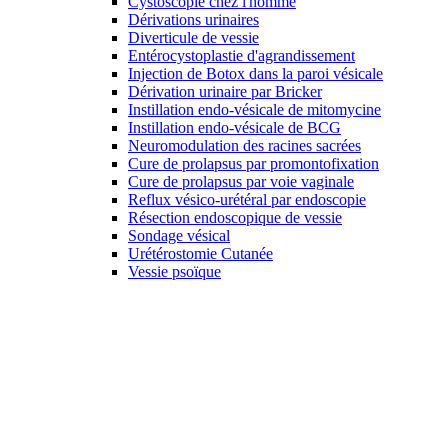
Cystoscopie chez l'homme
Dérivations urinaires
Diverticule de vessie
Entérocystoplastie d'agrandissement
Injection de Botox dans la paroi vésicale
Dérivation urinaire par Bricker
Instillation endo-vésicale de mitomycine
Instillation endo-vésicale de BCG
Neuromodulation des racines sacrées
Cure de prolapsus par promontofixation
Cure de prolapsus par voie vaginale
Reflux vésico-urétéral par endoscopie
Résection endoscopique de vessie
Sondage vésical
Urétérostomie Cutanée
Vessie psoïque