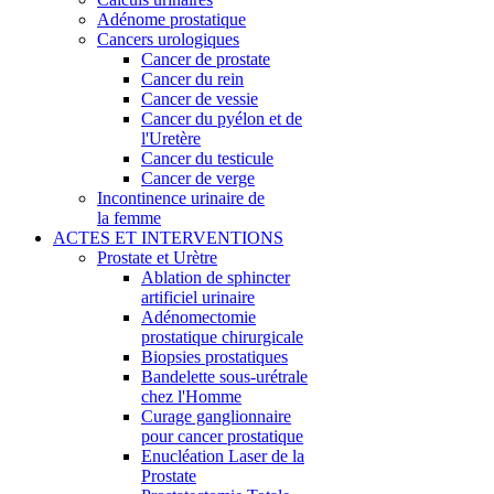
Adénome prostatique
Cancers urologiques
Cancer de prostate
Cancer du rein
Cancer de vessie
Cancer du pyélon et de
l'Uretère
Cancer du testicule
Cancer de verge
Incontinence urinaire de
la femme
ACTES ET INTERVENTIONS
Prostate et Urètre
Ablation de sphincter
artificiel urinaire
Adénomectomie
prostatique chirurgicale
Biopsies prostatiques
Bandelette sous-urétrale
chez l'Homme
Curage ganglionnaire
pour cancer prostatique
Enucléation Laser de la
Prostate