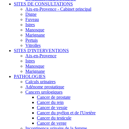
SITES DE CONSULTATIONS
Aix-en-Provence - Cabinet principal
Digne
Fuveau
Istres
Manosque
Marignane
Pertuis
Vitrolles
SITES D'INTERVENTIONS
Aix-en-Provence
Istres
Manosque
Marignane
PATHOLOGIES
Calculs urinaires
Adénome prostatique
Cancers urologiques
Cancer de prostate
Cancer du rein
Cancer de vessie
Cancer du pyélon et de l'Uretère
Cancer du testicule
Cancer de verge
Incontinence urinaire de la femme