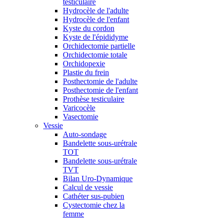
testiculaire
Hydrocèle de l'adulte
Hydrocèle de l'enfant
Kyste du cordon
Kyste de l'épididyme
Orchidectomie partielle
Orchidectomie totale
Orchidopexie
Plastie du frein
Posthectomie de l'adulte
Posthectomie de l'enfant
Prothèse testiculaire
Varicocèle
Vasectomie
Vessie
Auto-sondage
Bandelette sous-urétrale
TOT
Bandelette sous-urétrale
TVT
Bilan Uro-Dynamique
Calcul de vessie
Cathéter sus-pubien
Cystectomie chez la
femme