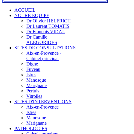
ACCUEIL
NOTRE EQUIPE
Dr Olivier HELFRICH
Dr Laurent TOMATIS
Dr François VIDAL
Dr Camille
ALEGORIDES
SITES DE CONSULTATIONS
Aix-en-Provence -
Cabinet principal
Digne
Fuveau
Istres
Manosque
Marignane
Pertuis
Vitrolles
SITES D'INTERVENTIONS
Aix-en-Provence
Istres
Manosque
Marignane
PATHOLOGIES
Calculs urinaires