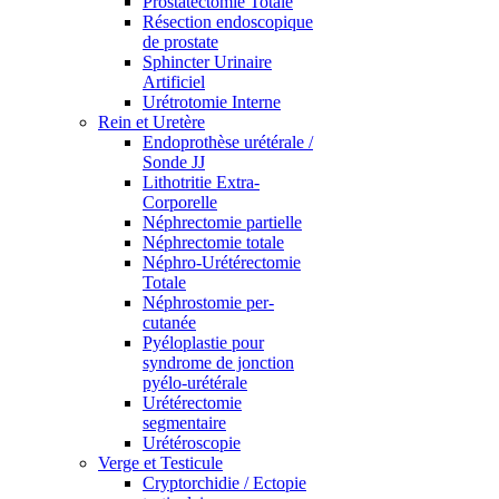
Prostatectomie Totale
Résection endoscopique
de prostate
Sphincter Urinaire
Artificiel
Urétrotomie Interne
Rein et Uretère
Endoprothèse urétérale /
Sonde JJ
Lithotritie Extra-
Corporelle
Néphrectomie partielle
Néphrectomie totale
Néphro-Urétérectomie
Totale
Néphrostomie per-
cutanée
Pyéloplastie pour
syndrome de jonction
pyélo-urétérale
Urétérectomie
segmentaire
Urétéroscopie
Verge et Testicule
Cryptorchidie / Ectopie