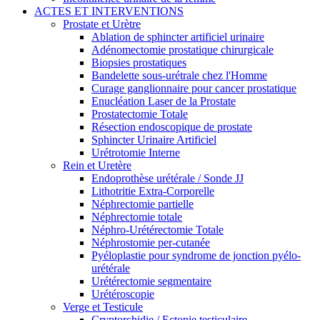
ACTES ET INTERVENTIONS
Prostate et Urètre
Ablation de sphincter artificiel urinaire
Adénomectomie prostatique chirurgicale
Biopsies prostatiques
Bandelette sous-urétrale chez l'Homme
Curage ganglionnaire pour cancer prostatique
Enucléation Laser de la Prostate
Prostatectomie Totale
Résection endoscopique de prostate
Sphincter Urinaire Artificiel
Urétrotomie Interne
Rein et Uretère
Endoprothèse urétérale / Sonde JJ
Lithotritie Extra-Corporelle
Néphrectomie partielle
Néphrectomie totale
Néphro-Urétérectomie Totale
Néphrostomie per-cutanée
Pyéloplastie pour syndrome de jonction pyélo-
urétérale
Urétérectomie segmentaire
Urétéroscopie
Verge et Testicule
Cryptorchidie / Ectopie testiculaire