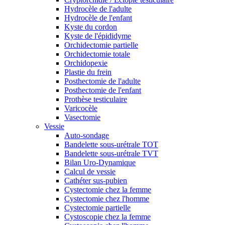
Hydrocèle de l'adulte
Hydrocèle de l'enfant
Kyste du cordon
Kyste de l'épididyme
Orchidectomie partielle
Orchidectomie totale
Orchidopexie
Plastie du frein
Posthectomie de l'adulte
Posthectomie de l'enfant
Prothèse testiculaire
Varicocèle
Vasectomie
Vessie
Auto-sondage
Bandelette sous-urétrale TOT
Bandelette sous-urétrale TVT
Bilan Uro-Dynamique
Calcul de vessie
Cathéter sus-pubien
Cystectomie chez la femme
Cystectomie chez l'homme
Cystectomie partielle
Cystoscopie chez la femme