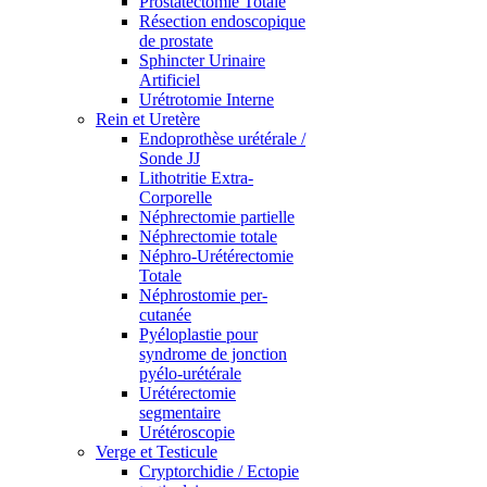
Prostatectomie Totale
Résection endoscopique
de prostate
Sphincter Urinaire
Artificiel
Urétrotomie Interne
Rein et Uretère
Endoprothèse urétérale /
Sonde JJ
Lithotritie Extra-
Corporelle
Néphrectomie partielle
Néphrectomie totale
Néphro-Urétérectomie
Totale
Néphrostomie per-
cutanée
Pyéloplastie pour
syndrome de jonction
pyélo-urétérale
Urétérectomie
segmentaire
Urétéroscopie
Verge et Testicule
Cryptorchidie / Ectopie