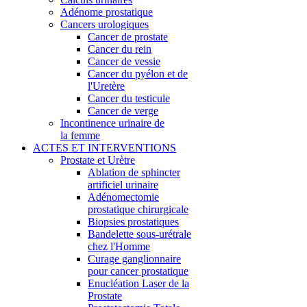
Adénome prostatique
Cancers urologiques
Cancer de prostate
Cancer du rein
Cancer de vessie
Cancer du pyélon et de
l'Uretère
Cancer du testicule
Cancer de verge
Incontinence urinaire de
la femme
ACTES ET INTERVENTIONS
Prostate et Urètre
Ablation de sphincter
artificiel urinaire
Adénomectomie
prostatique chirurgicale
Biopsies prostatiques
Bandelette sous-urétrale
chez l'Homme
Curage ganglionnaire
pour cancer prostatique
Enucléation Laser de la
Prostate