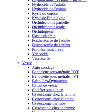
Hydrocèle de l'adulte
Hydrocèle de l'enfant
Kyste du cordon
Kyste de l'épididyme
Orchidectomie partielle
Orchidectomie totale
Orchidopexie
Plastie du frein
Posthectomie de l'adulte
Posthectomie de l'enfant
Prothèse testiculaire
Varicocèle
Vasectomie
Vessie
Auto-sondage
Bandelette sous-urétrale TOT
Bandelette sous-urétrale TVT
Bilan Uro-Dynamique
Calcul de vessie
Cathéter sus-pubien
Cystectomie chez la femme
Cystectomie chez l'homme
Cystectomie partielle
Cystoscopie chez la femme