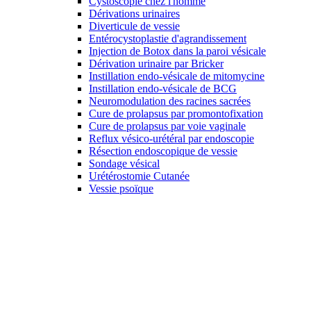
Cystoscopie chez l'homme
Dérivations urinaires
Diverticule de vessie
Entérocystoplastie d'agrandissement
Injection de Botox dans la paroi vésicale
Dérivation urinaire par Bricker
Instillation endo-vésicale de mitomycine
Instillation endo-vésicale de BCG
Neuromodulation des racines sacrées
Cure de prolapsus par promontofixation
Cure de prolapsus par voie vaginale
Reflux vésico-urétéral par endoscopie
Résection endoscopique de vessie
Sondage vésical
Urétérostomie Cutanée
Vessie psoïque