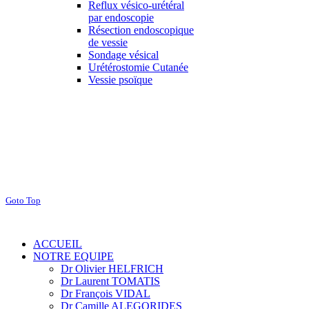
Reflux vésico-urétéral
par endoscopie
Résection endoscopique
de vessie
Sondage vésical
Urétérostomie Cutanée
Vessie psoïque
Goto Top
ACCUEIL
NOTRE EQUIPE
Dr Olivier HELFRICH
Dr Laurent TOMATIS
Dr François VIDAL
Dr Camille ALEGORIDES