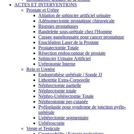
ACTES ET INTERVENTIONS
Prostate et Urètre
Ablation de sphincter artificiel urinaire
Adénomectomie prostatique chirurgicale
Biopsies prostatiques
Bandelette sous-urétrale chez l'Homme
Curage ganglionnaire pour cancer prostatique
Enucléation Laser de la Prostate
Prostatectomie Totale
Résection endoscopique de prostate
Sphincter Urinaire Artificiel
Urétrotomie Interne
Rein et Uretère
Endoprothèse urétérale / Sonde JJ
Lithotritie Extra-Corporelle
Néphrectomie partielle
Néphrectomie totale
Néphro-Urétérectomie Totale
Néphrostomie per-cutanée
Pyéloplastie pour syndrome de jonction pyélo-
urétérale
Urétérectomie segmentaire
Urétéroscopie
Verge et Testicule
Cryptorchidie / Ectopie testiculaire