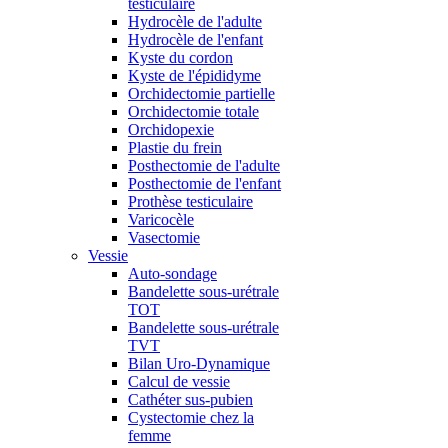
testiculaire
Hydrocèle de l'adulte
Hydrocèle de l'enfant
Kyste du cordon
Kyste de l'épididyme
Orchidectomie partielle
Orchidectomie totale
Orchidopexie
Plastie du frein
Posthectomie de l'adulte
Posthectomie de l'enfant
Prothèse testiculaire
Varicocèle
Vasectomie
Vessie
Auto-sondage
Bandelette sous-urétrale
TOT
Bandelette sous-urétrale
TVT
Bilan Uro-Dynamique
Calcul de vessie
Cathéter sus-pubien
Cystectomie chez la
femme