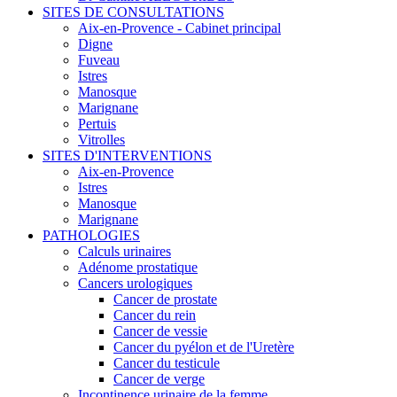
SITES DE CONSULTATIONS
Aix-en-Provence - Cabinet principal
Digne
Fuveau
Istres
Manosque
Marignane
Pertuis
Vitrolles
SITES D'INTERVENTIONS
Aix-en-Provence
Istres
Manosque
Marignane
PATHOLOGIES
Calculs urinaires
Adénome prostatique
Cancers urologiques
Cancer de prostate
Cancer du rein
Cancer de vessie
Cancer du pyélon et de l'Uretère
Cancer du testicule
Cancer de verge
Incontinence urinaire de la femme