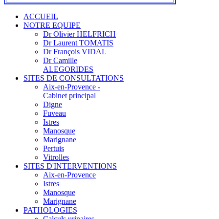
ACCUEIL
NOTRE EQUIPE
Dr Olivier HELFRICH
Dr Laurent TOMATIS
Dr François VIDAL
Dr Camille
ALEGORIDES
SITES DE CONSULTATIONS
Aix-en-Provence -
Cabinet principal
Digne
Fuveau
Istres
Manosque
Marignane
Pertuis
Vitrolles
SITES D'INTERVENTIONS
Aix-en-Provence
Istres
Manosque
Marignane
PATHOLOGIES
Calculs urinaires