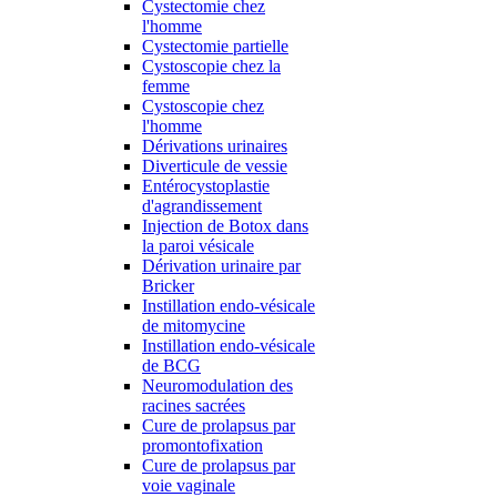
Cystectomie chez
l'homme
Cystectomie partielle
Cystoscopie chez la
femme
Cystoscopie chez
l'homme
Dérivations urinaires
Diverticule de vessie
Entérocystoplastie
d'agrandissement
Injection de Botox dans
la paroi vésicale
Dérivation urinaire par
Bricker
Instillation endo-vésicale
de mitomycine
Instillation endo-vésicale
de BCG
Neuromodulation des
racines sacrées
Cure de prolapsus par
promontofixation
Cure de prolapsus par
voie vaginale