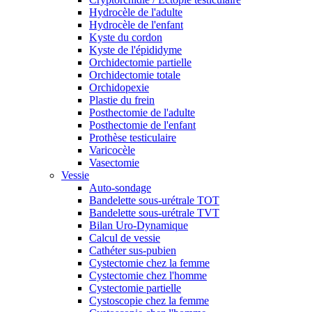
Hydrocèle de l'adulte
Hydrocèle de l'enfant
Kyste du cordon
Kyste de l'épididyme
Orchidectomie partielle
Orchidectomie totale
Orchidopexie
Plastie du frein
Posthectomie de l'adulte
Posthectomie de l'enfant
Prothèse testiculaire
Varicocèle
Vasectomie
Vessie
Auto-sondage
Bandelette sous-urétrale TOT
Bandelette sous-urétrale TVT
Bilan Uro-Dynamique
Calcul de vessie
Cathéter sus-pubien
Cystectomie chez la femme
Cystectomie chez l'homme
Cystectomie partielle
Cystoscopie chez la femme