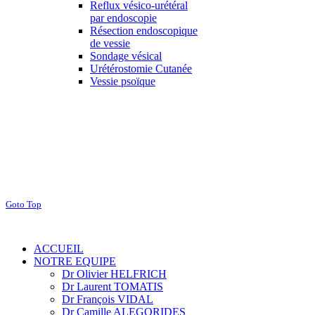
Reflux vésico-urétéral
par endoscopie
Résection endoscopique
de vessie
Sondage vésical
Urétérostomie Cutanée
Vessie psoïque
Goto Top
ACCUEIL
NOTRE EQUIPE
Dr Olivier HELFRICH
Dr Laurent TOMATIS
Dr François VIDAL
Dr Camille ALEGORIDES