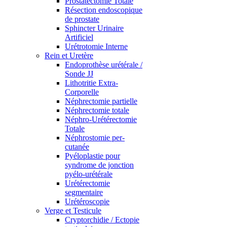
Prostatectomie Totale
Résection endoscopique
de prostate
Sphincter Urinaire
Artificiel
Urétrotomie Interne
Rein et Uretère
Endoprothèse urétérale /
Sonde JJ
Lithotritie Extra-
Corporelle
Néphrectomie partielle
Néphrectomie totale
Néphro-Urétérectomie
Totale
Néphrostomie per-
cutanée
Pyéloplastie pour
syndrome de jonction
pyélo-urétérale
Urétérectomie
segmentaire
Urétéroscopie
Verge et Testicule
Cryptorchidie / Ectopie