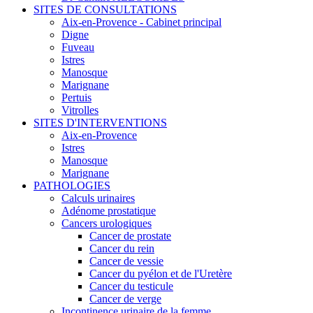
SITES DE CONSULTATIONS
Aix-en-Provence - Cabinet principal
Digne
Fuveau
Istres
Manosque
Marignane
Pertuis
Vitrolles
SITES D'INTERVENTIONS
Aix-en-Provence
Istres
Manosque
Marignane
PATHOLOGIES
Calculs urinaires
Adénome prostatique
Cancers urologiques
Cancer de prostate
Cancer du rein
Cancer de vessie
Cancer du pyélon et de l'Uretère
Cancer du testicule
Cancer de verge
Incontinence urinaire de la femme