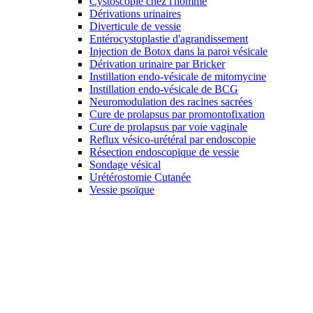
Cystoscopie chez l'homme
Dérivations urinaires
Diverticule de vessie
Entérocystoplastie d'agrandissement
Injection de Botox dans la paroi vésicale
Dérivation urinaire par Bricker
Instillation endo-vésicale de mitomycine
Instillation endo-vésicale de BCG
Neuromodulation des racines sacrées
Cure de prolapsus par promontofixation
Cure de prolapsus par voie vaginale
Reflux vésico-urétéral par endoscopie
Résection endoscopique de vessie
Sondage vésical
Urétérostomie Cutanée
Vessie psoïque