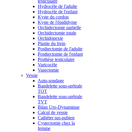
testiculaire
Hydrocèle de l'adulte
Hydrocèle de l'enfant
Kyste du cordon
Kyste de l'épididyme
Orchidectomie partielle
Orchidectomie totale
Orchidopexie
Plastie du frein
Posthectomie de l'adulte
Posthectomie de l'enfant
Prothèse testiculaire
Varicocèle
Vasectomie
Vessie
Auto-sondage
Bandelette sous-urétrale
TOT
Bandelette sous-urétrale
TVT
Bilan Uro-Dynamique
Calcul de vessie
Cathéter sus-pubien
Cystectomie chez la
femme