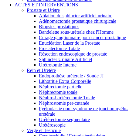
ACTES ET INTERVENTIONS
Prostate et Urètre
Ablation de sphincter artificiel urinaire
Adénomectomie prostatique chirurgicale
Biopsies prostatiques
Bandelette sous-urétrale chez l'Homme
Curage ganglionnaire pour cancer prostatique
Enucléation Laser de la Prostate
Prostatectomie Totale
Résection endoscopique de prostate
Sphincter Urinaire Artificiel
Urétrotomie Interne
Rein et Uretère
Endoprothèse urétérale / Sonde JJ
Lithotritie Extra-Corporelle
Néphrectomie partielle
Néphrectomie totale
Néphro-Urétérectomie Totale
Néphrostomie per-cutanée
Pyéloplastie pour syndrome de jonction pyélo-
urétérale
Urétérectomie segmentaire
Urétéroscopie
Verge et Testicule
Cryptorchidie / Ectopie testiculaire