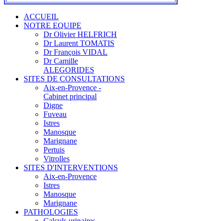
ACCUEIL
NOTRE EQUIPE
Dr Olivier HELFRICH
Dr Laurent TOMATIS
Dr François VIDAL
Dr Camille
ALEGORIDES
SITES DE CONSULTATIONS
Aix-en-Provence -
Cabinet principal
Digne
Fuveau
Istres
Manosque
Marignane
Pertuis
Vitrolles
SITES D'INTERVENTIONS
Aix-en-Provence
Istres
Manosque
Marignane
PATHOLOGIES
Calculs urinaires