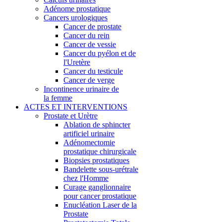
Adénome prostatique
Cancers urologiques
Cancer de prostate
Cancer du rein
Cancer de vessie
Cancer du pyélon et de
l'Uretère
Cancer du testicule
Cancer de verge
Incontinence urinaire de
la femme
ACTES ET INTERVENTIONS
Prostate et Urètre
Ablation de sphincter
artificiel urinaire
Adénomectomie
prostatique chirurgicale
Biopsies prostatiques
Bandelette sous-urétrale
chez l'Homme
Curage ganglionnaire
pour cancer prostatique
Enucléation Laser de la
Prostate