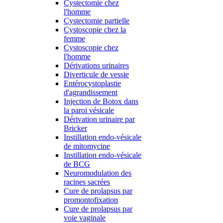
Cystectomie chez
l'homme
Cystectomie partielle
Cystoscopie chez la
femme
Cystoscopie chez
l'homme
Dérivations urinaires
Diverticule de vessie
Entérocystoplastie
d'agrandissement
Injection de Botox dans
la paroi vésicale
Dérivation urinaire par
Bricker
Instillation endo-vésicale
de mitomycine
Instillation endo-vésicale
de BCG
Neuromodulation des
racines sacrées
Cure de prolapsus par
promontofixation
Cure de prolapsus par
voie vaginale