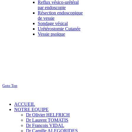
Reflux vésico-urétéral
par endoscopie
Résection endoscopique
de vessie
Sondage vésical
Urétérostomie Cutanée
Vessie psoïque
Goto Top
ACCUEIL
NOTRE EQUIPE
Dr Olivier HELFRICH
Dr Laurent TOMATIS
Dr François VIDAL
Dr Camille ALEGORIDES