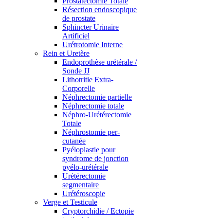
Prostatectomie Totale
Résection endoscopique
de prostate
Sphincter Urinaire
Artificiel
Urétrotomie Interne
Rein et Uretère
Endoprothèse urétérale /
Sonde JJ
Lithotritie Extra-
Corporelle
Néphrectomie partielle
Néphrectomie totale
Néphro-Urétérectomie
Totale
Néphrostomie per-
cutanée
Pyéloplastie pour
syndrome de jonction
pyélo-urétérale
Urétérectomie
segmentaire
Urétéroscopie
Verge et Testicule
Cryptorchidie / Ectopie