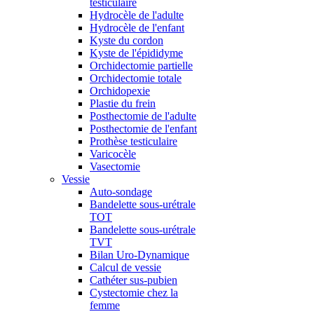
testiculaire
Hydrocèle de l'adulte
Hydrocèle de l'enfant
Kyste du cordon
Kyste de l'épididyme
Orchidectomie partielle
Orchidectomie totale
Orchidopexie
Plastie du frein
Posthectomie de l'adulte
Posthectomie de l'enfant
Prothèse testiculaire
Varicocèle
Vasectomie
Vessie
Auto-sondage
Bandelette sous-urétrale
TOT
Bandelette sous-urétrale
TVT
Bilan Uro-Dynamique
Calcul de vessie
Cathéter sus-pubien
Cystectomie chez la
femme