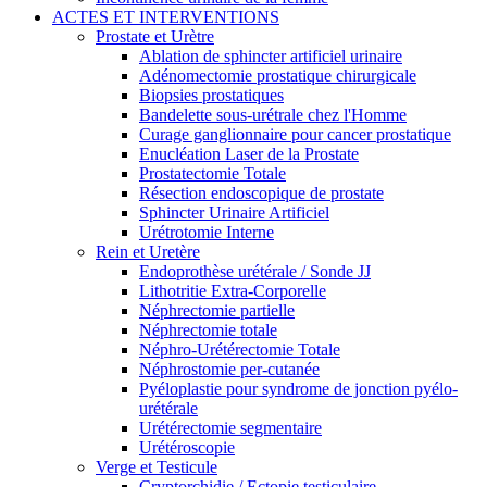
ACTES ET INTERVENTIONS
Prostate et Urètre
Ablation de sphincter artificiel urinaire
Adénomectomie prostatique chirurgicale
Biopsies prostatiques
Bandelette sous-urétrale chez l'Homme
Curage ganglionnaire pour cancer prostatique
Enucléation Laser de la Prostate
Prostatectomie Totale
Résection endoscopique de prostate
Sphincter Urinaire Artificiel
Urétrotomie Interne
Rein et Uretère
Endoprothèse urétérale / Sonde JJ
Lithotritie Extra-Corporelle
Néphrectomie partielle
Néphrectomie totale
Néphro-Urétérectomie Totale
Néphrostomie per-cutanée
Pyéloplastie pour syndrome de jonction pyélo-
urétérale
Urétérectomie segmentaire
Urétéroscopie
Verge et Testicule
Cryptorchidie / Ectopie testiculaire