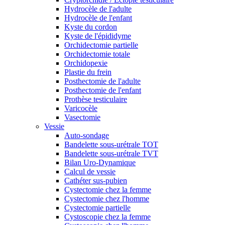
Hydrocèle de l'adulte
Hydrocèle de l'enfant
Kyste du cordon
Kyste de l'épididyme
Orchidectomie partielle
Orchidectomie totale
Orchidopexie
Plastie du frein
Posthectomie de l'adulte
Posthectomie de l'enfant
Prothèse testiculaire
Varicocèle
Vasectomie
Vessie
Auto-sondage
Bandelette sous-urétrale TOT
Bandelette sous-urétrale TVT
Bilan Uro-Dynamique
Calcul de vessie
Cathéter sus-pubien
Cystectomie chez la femme
Cystectomie chez l'homme
Cystectomie partielle
Cystoscopie chez la femme