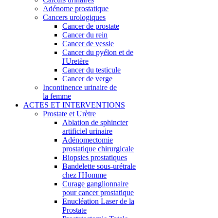
Adénome prostatique
Cancers urologiques
Cancer de prostate
Cancer du rein
Cancer de vessie
Cancer du pyélon et de
l'Uretère
Cancer du testicule
Cancer de verge
Incontinence urinaire de
la femme
ACTES ET INTERVENTIONS
Prostate et Urètre
Ablation de sphincter
artificiel urinaire
Adénomectomie
prostatique chirurgicale
Biopsies prostatiques
Bandelette sous-urétrale
chez l'Homme
Curage ganglionnaire
pour cancer prostatique
Enucléation Laser de la
Prostate