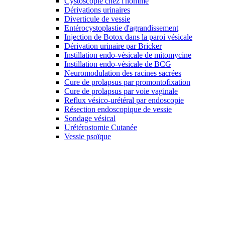
Cystoscopie chez l'homme
Dérivations urinaires
Diverticule de vessie
Entérocystoplastie d'agrandissement
Injection de Botox dans la paroi vésicale
Dérivation urinaire par Bricker
Instillation endo-vésicale de mitomycine
Instillation endo-vésicale de BCG
Neuromodulation des racines sacrées
Cure de prolapsus par promontofixation
Cure de prolapsus par voie vaginale
Reflux vésico-urétéral par endoscopie
Résection endoscopique de vessie
Sondage vésical
Urétérostomie Cutanée
Vessie psoïque