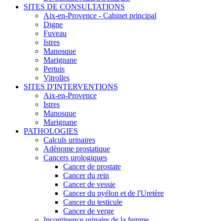
SITES DE CONSULTATIONS
Aix-en-Provence - Cabinet principal
Digne
Fuveau
Istres
Manosque
Marignane
Pertuis
Vitrolles
SITES D'INTERVENTIONS
Aix-en-Provence
Istres
Manosque
Marignane
PATHOLOGIES
Calculs urinaires
Adénome prostatique
Cancers urologiques
Cancer de prostate
Cancer du rein
Cancer de vessie
Cancer du pyélon et de l'Uretère
Cancer du testicule
Cancer de verge
Incontinence urinaire de la femme