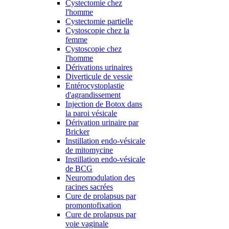
Cystectomie chez
l'homme
Cystectomie partielle
Cystoscopie chez la
femme
Cystoscopie chez
l'homme
Dérivations urinaires
Diverticule de vessie
Entérocystoplastie
d'agrandissement
Injection de Botox dans
la paroi vésicale
Dérivation urinaire par
Bricker
Instillation endo-vésicale
de mitomycine
Instillation endo-vésicale
de BCG
Neuromodulation des
racines sacrées
Cure de prolapsus par
promontofixation
Cure de prolapsus par
voie vaginale