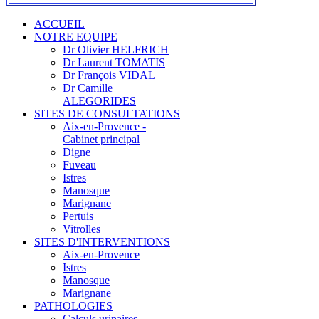
ACCUEIL
NOTRE EQUIPE
Dr Olivier HELFRICH
Dr Laurent TOMATIS
Dr François VIDAL
Dr Camille
ALEGORIDES
SITES DE CONSULTATIONS
Aix-en-Provence -
Cabinet principal
Digne
Fuveau
Istres
Manosque
Marignane
Pertuis
Vitrolles
SITES D'INTERVENTIONS
Aix-en-Provence
Istres
Manosque
Marignane
PATHOLOGIES
Calculs urinaires