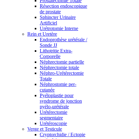
Prostatectomie Totale
Résection endoscopique
de prostate
Sphincter Urinaire
Artificiel
Urétrotomie Interne
Rein et Uretère
Endoprothèse urétérale /
Sonde JJ
Lithotritie Extra-
Corporelle
Néphrectomie partielle
Néphrectomie totale
Néphro-Urétérectomie
Totale
Néphrostomie per-
cutanée
Pyéloplastie pour
syndrome de jonction
pyélo-urétérale
Urétérectomie
segmentaire
Urétéroscopie
Verge et Testicule
Cryptorchidie / Ectopie