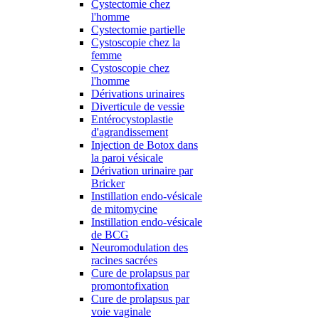
Cystectomie chez
l'homme
Cystectomie partielle
Cystoscopie chez la
femme
Cystoscopie chez
l'homme
Dérivations urinaires
Diverticule de vessie
Entérocystoplastie
d'agrandissement
Injection de Botox dans
la paroi vésicale
Dérivation urinaire par
Bricker
Instillation endo-vésicale
de mitomycine
Instillation endo-vésicale
de BCG
Neuromodulation des
racines sacrées
Cure de prolapsus par
promontofixation
Cure de prolapsus par
voie vaginale