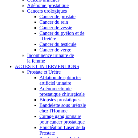
Adénome prostatique
Cancers urologiques
Cancer de prostate
Cancer du rein
Cancer de vessie
Cancer du pyélon et de
l'Uretère
Cancer du testicule
Cancer de verge
Incontinence urinaire de
la femme
ACTES ET INTERVENTIONS
Prostate et Urètre
Ablation de sphincter
artificiel urinaire
Adénomectomie
prostatique chirurgicale
Biopsies prostatiques
Bandelette sous-urétrale
chez l'Homme
Curage ganglionnaire
pour cancer prostatique
Enucléation Laser de la
Prostate