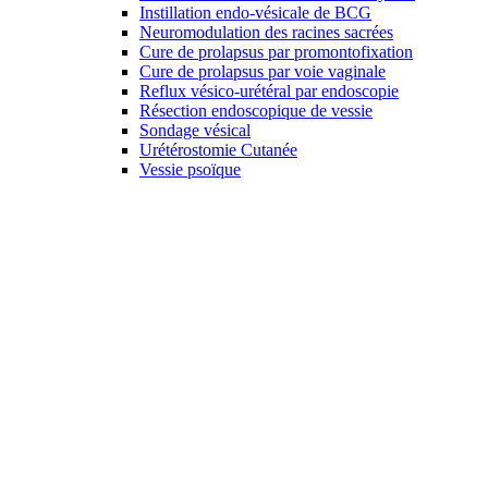
Instillation endo-vésicale de BCG
Neuromodulation des racines sacrées
Cure de prolapsus par promontofixation
Cure de prolapsus par voie vaginale
Reflux vésico-urétéral par endoscopie
Résection endoscopique de vessie
Sondage vésical
Urétérostomie Cutanée
Vessie psoïque