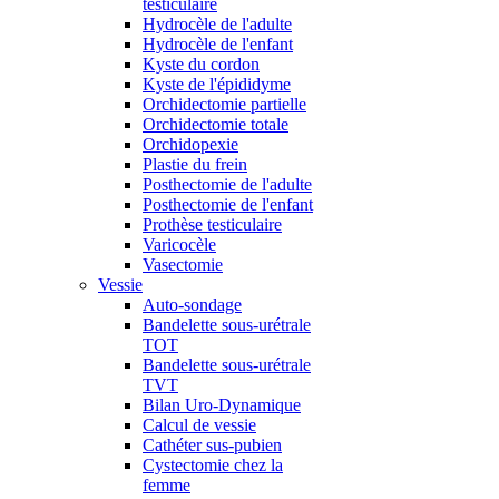
testiculaire
Hydrocèle de l'adulte
Hydrocèle de l'enfant
Kyste du cordon
Kyste de l'épididyme
Orchidectomie partielle
Orchidectomie totale
Orchidopexie
Plastie du frein
Posthectomie de l'adulte
Posthectomie de l'enfant
Prothèse testiculaire
Varicocèle
Vasectomie
Vessie
Auto-sondage
Bandelette sous-urétrale
TOT
Bandelette sous-urétrale
TVT
Bilan Uro-Dynamique
Calcul de vessie
Cathéter sus-pubien
Cystectomie chez la
femme