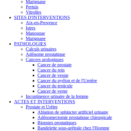
Marignane
Pertuis
Vitrolles
SITES D'INTERVENTIONS
Aix-en-Provence
Istres
Manosque
Marignane
PATHOLOGIES
Calculs urinaires
Adénome prostatique
Cancers urologiques
Cancer de prostate
Cancer du rein
Cancer de vessie
Cancer du pyélon et de l'Uretère
Cancer du testicule
Cancer de verge
Incontinence urinaire de la femme
ACTES ET INTERVENTIONS
Prostate et Urètre
Ablation de sphincter artificiel urinaire
Adénomectomie prostatique chirurgicale
Biopsies prostatiques
Bandelette sous-urétrale chez l'Homme