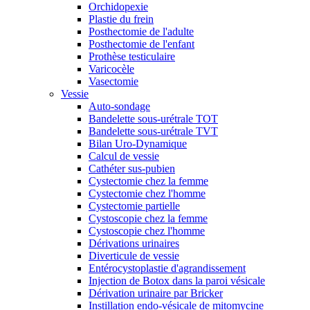
Orchidopexie
Plastie du frein
Posthectomie de l'adulte
Posthectomie de l'enfant
Prothèse testiculaire
Varicocèle
Vasectomie
Vessie
Auto-sondage
Bandelette sous-urétrale TOT
Bandelette sous-urétrale TVT
Bilan Uro-Dynamique
Calcul de vessie
Cathéter sus-pubien
Cystectomie chez la femme
Cystectomie chez l'homme
Cystectomie partielle
Cystoscopie chez la femme
Cystoscopie chez l'homme
Dérivations urinaires
Diverticule de vessie
Entérocystoplastie d'agrandissement
Injection de Botox dans la paroi vésicale
Dérivation urinaire par Bricker
Instillation endo-vésicale de mitomycine