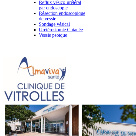
Reflux vésico-urétéral
par endoscopie
Résection endoscopique
de vessie
Sondage vésical
Urétérostomie Cutanée
Vessie psoïque