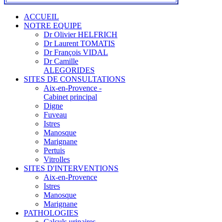
ACCUEIL
NOTRE EQUIPE
Dr Olivier HELFRICH
Dr Laurent TOMATIS
Dr François VIDAL
Dr Camille
ALEGORIDES
SITES DE CONSULTATIONS
Aix-en-Provence -
Cabinet principal
Digne
Fuveau
Istres
Manosque
Marignane
Pertuis
Vitrolles
SITES D'INTERVENTIONS
Aix-en-Provence
Istres
Manosque
Marignane
PATHOLOGIES
Calculs urinaires