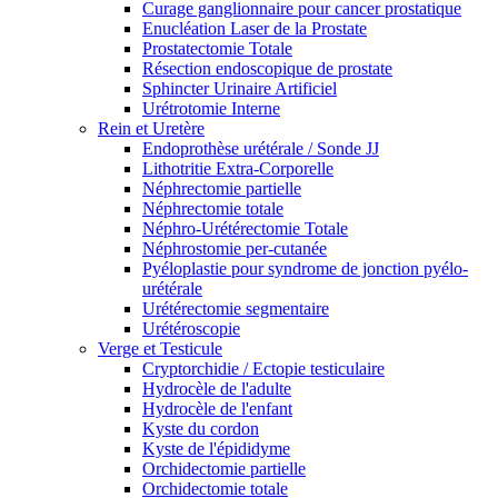
Curage ganglionnaire pour cancer prostatique
Enucléation Laser de la Prostate
Prostatectomie Totale
Résection endoscopique de prostate
Sphincter Urinaire Artificiel
Urétrotomie Interne
Rein et Uretère
Endoprothèse urétérale / Sonde JJ
Lithotritie Extra-Corporelle
Néphrectomie partielle
Néphrectomie totale
Néphro-Urétérectomie Totale
Néphrostomie per-cutanée
Pyéloplastie pour syndrome de jonction pyélo-
urétérale
Urétérectomie segmentaire
Urétéroscopie
Verge et Testicule
Cryptorchidie / Ectopie testiculaire
Hydrocèle de l'adulte
Hydrocèle de l'enfant
Kyste du cordon
Kyste de l'épididyme
Orchidectomie partielle
Orchidectomie totale